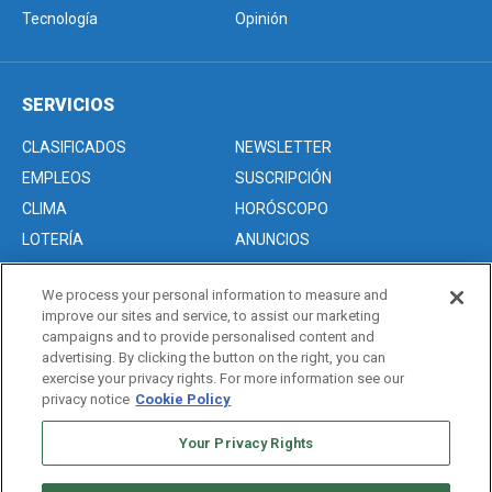
Tecnología
Opinión
SERVICIOS
CLASIFICADOS
NEWSLETTER
EMPLEOS
SUSCRIPCIÓN
CLIMA
HORÓSCOPO
LOTERÍA
ANUNCIOS
We process your personal information to measure and
improve our sites and service, to assist our marketing
Acerca de nosotros
campaigns and to provide personalised content and
Advertise with Us/Anuncios
advertising. By clicking the button on the right, you can
exercise your privacy rights. For more information see our
Politica de Privacidad
privacy notice
Cookie Policy
Editorial Guidelines
Sitemap
Your Privacy Rights