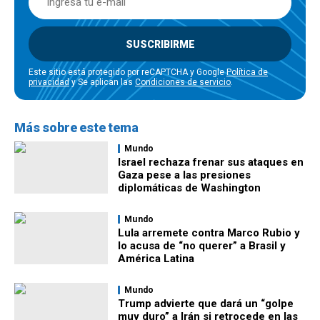
SUSCRIBIRME
Este sitio está protegido por reCAPTCHA y Google
Política de
privacidad
y Se aplican las
Condiciones de servicio
.
Más sobre este tema
Mundo
Israel rechaza frenar sus ataques en
Gaza pese a las presiones
diplomáticas de Washington
Mundo
Lula arremete contra Marco Rubio y
lo acusa de “no querer” a Brasil y
América Latina
Mundo
Trump advierte que dará un “golpe
muy duro” a Irán si retrocede en las