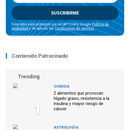
SUSCRIBIRME
Este sitio está protegido por reCAPTCHA y Google
Política de
privacidad
y Se aplican las
Condiciones de servicio
.
Contenido Patrocinado
Trending
COMIDA
2 alimentos que provocan
hígado graso, resistencia a la
1
insulina y mayor riesgo de
cáncer
ASTROLOGÍA