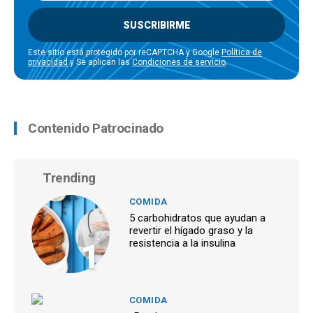
SUSCRIBIRME
Este sitio está protegido por reCAPTCHA y Google
Política de
privacidad
y Se aplican las
Condiciones de servicio
.
Contenido Patrocinado
Trending
COMIDA
5 carbohidratos que ayudan a
revertir el hígado graso y la
1
resistencia a la insulina
COMIDA