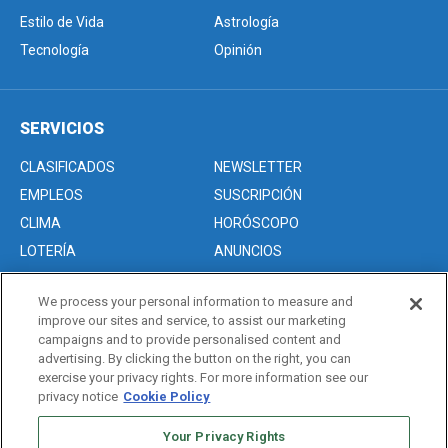
Estilo de Vida
Astrología
Tecnología
Opinión
SERVICIOS
CLASIFICADOS
NEWSLETTER
EMPLEOS
SUSCRIPCIÓN
CLIMA
HORÓSCOPO
LOTERÍA
ANUNCIOS
We process your personal information to measure and
improve our sites and service, to assist our marketing
Acerca de nosotros
campaigns and to provide personalised content and
Advertise with Us/Anuncios
advertising. By clicking the button on the right, you can
exercise your privacy rights. For more information see our
Politica de Privacidad
privacy notice
Cookie Policy
Editorial Guidelines
Sitemap
Your Privacy Rights