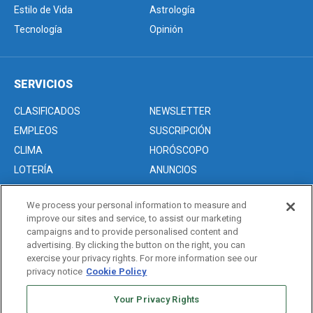
Estilo de Vida
Astrología
Tecnología
Opinión
SERVICIOS
CLASIFICADOS
NEWSLETTER
EMPLEOS
SUSCRIPCIÓN
CLIMA
HORÓSCOPO
LOTERÍA
ANUNCIOS
We process your personal information to measure and
improve our sites and service, to assist our marketing
Acerca de nosotros
campaigns and to provide personalised content and
Advertise with Us/Anuncios
advertising. By clicking the button on the right, you can
exercise your privacy rights. For more information see our
Politica de Privacidad
privacy notice
Cookie Policy
Editorial Guidelines
Sitemap
Your Privacy Rights