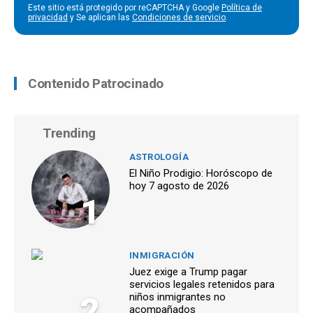
Este sitio está protegido por reCAPTCHA y Google
Política de
privacidad
y Se aplican las
Condiciones de servicio
.
Contenido Patrocinado
Trending
ASTROLOGÍA
El Niño Prodigio: Horóscopo de
hoy 7 agosto de 2026
1
INMIGRACIÓN
Juez exige a Trump pagar
servicios legales retenidos para
2
niños inmigrantes no
acompañados