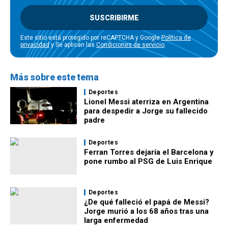
SUSCRIBIRME
Este sitio está protegido por reCAPTCHA y Google
Política de
privacidad
y Se aplican las
Condiciones de servicio
.
Más sobre este tema
Deportes
Lionel Messi aterriza en Argentina
para despedir a Jorge su fallecido
padre
Deportes
Ferran Torres dejaría el Barcelona y
pone rumbo al PSG de Luis Enrique
Deportes
¿De qué falleció el papá de Messi?
Jorge murió a los 68 años tras una
larga enfermedad