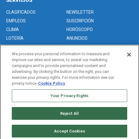
SERVICIOS
CLASIFICADOS
NEWSLETTER
EMPLEOS
SUSCRIPCIÓN
CLIMA
HORÓSCOPO
LOTERÍA
ANUNCIOS
We process your personal information to measure and
improve our sites and service, to assist our marketing
Acerca de nosotros
campaigns and to provide personalised content and
Advertise with Us/Anuncios
advertising. By clicking the button on the right, you can
exercise your privacy rights. For more information see our
Politica de Privacidad
privacy notice
Cookie Policy
Editorial Guidelines
Your Privacy Rights
Sitemap
Reject All
Copyright © 2026. All rights reserved
Accept Cookies