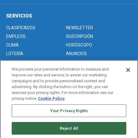
SERVICIOS
CLASIFICADOS
NEWSLETTER
EMPLEOS
SUSCRIPCIÓN
CLIMA
HORÓSCOPO
LOTERÍA
ANUNCIOS
We process your personal information to measure and
improve our sites and service, to assist our marketing
Acerca de nosotros
campaigns and to provide personalised content and
Advertise with Us/Anuncios
advertising. By clicking the button on the right, you can
exercise your privacy rights. For more information see our
Politica de Privacidad
privacy notice
Cookie Policy
Editorial Guidelines
Your Privacy Rights
Sitemap
Reject All
Copyright © 2026. All rights reserved