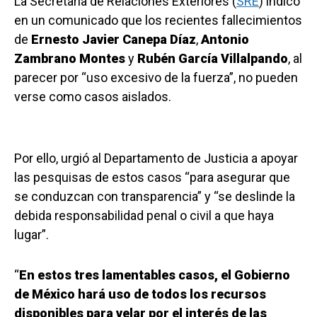
La Secretaría de Relaciones Exteriores (
SRE
) indicó
en un comunicado que los recientes fallecimientos
de
Ernesto Javier Canepa Díaz
,
Antonio
Zambrano
Montes
y
Rubén García Villalpando
, al
parecer por “uso excesivo de la fuerza”, no pueden
verse como casos aislados.
Por ello, urgió al Departamento de Justicia a apoyar
las pesquisas de estos casos “para asegurar que
se conduzcan con transparencia” y “se deslinde la
debida responsabilidad penal o civil a que haya
lugar”.
“
En estos tres lamentables casos, el Gobierno
de México hará uso de todos los recursos
disponibles para velar por el interés de las