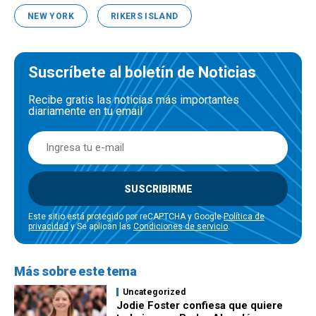
NEW YORK
RIKERS ISLAND
Suscríbete al boletín de Noticias
Recibe gratis las noticias más importantes
diariamente en tu email
SUSCRIBIRME
Este sitio está protegido por reCAPTCHA y Google
Política de
privacidad
y Se aplican las
Condiciones de servicio
.
Más sobre este tema
Uncategorized
Jodie Foster confiesa que quiere