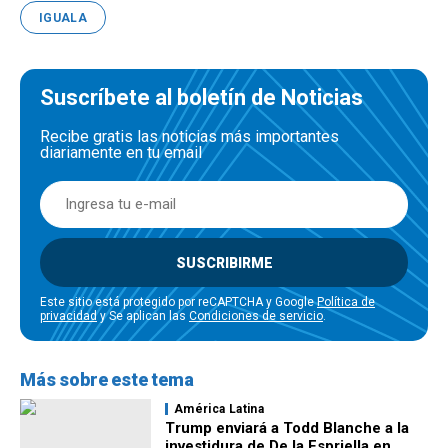
IGUALA
Suscríbete al boletín de Noticias
Recibe gratis las noticias más importantes
diariamente en tu email
SUSCRIBIRME
Este sitio está protegido por reCAPTCHA y Google
Política de
privacidad
y Se aplican las
Condiciones de servicio
.
Más sobre este tema
América Latina
Trump enviará a Todd Blanche a la
investidura de De la Espriella en