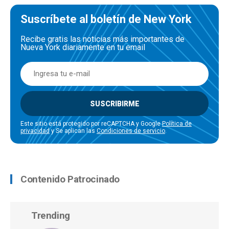
Suscríbete al boletín de New York
Recibe gratis las noticias más importantes de
Nueva York diariamente en tu email
SUSCRIBIRME
Este sitio está protegido por reCAPTCHA y Google
Política de
privacidad
y Se aplican las
Condiciones de servicio
.
Contenido Patrocinado
Trending