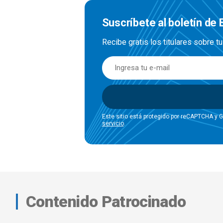
Suscríbete al boletín de
Recibe gratis los titulares sobre t
Este sitio está protegido por reCAPTCHA y 
servicio
.
Contenido Patrocinado