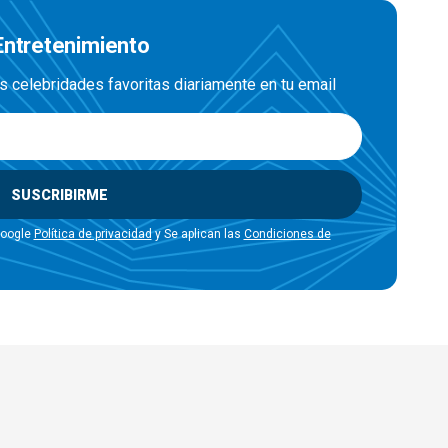
 Entretenimiento
us celebridades favoritas diariamente en tu email
SUSCRIBIRME
Google
Política de privacidad
y Se aplican las
Condiciones de