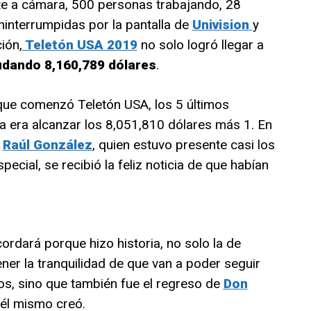
nte a cámara, 500 personas trabajando, 28
ninterrumpidas por la pantalla de
Univision
y
ión,
Teletón USA 2019
no solo logró llegar a
dando 8,160,789 dólares
.
ue comenzó Teletón USA, los 5 últimos
ta era alcanzar los 8,051,810 dólares más 1. En
,
Raúl González
, quien estuvo presente casi los
ecial, se recibió la feliz noticia de que habían
ordará porque hizo historia, no solo la de
ener la tranquilidad de que van a poder seguir
ños, sino que también fue el regreso de
Don
 él mismo creó.