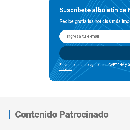
Suscríbete al boletín de 
Recibe gratis las noticias más imp
Este sitio está protegido por reCAPTCHA y 
servicio
.
Contenido Patrocinado