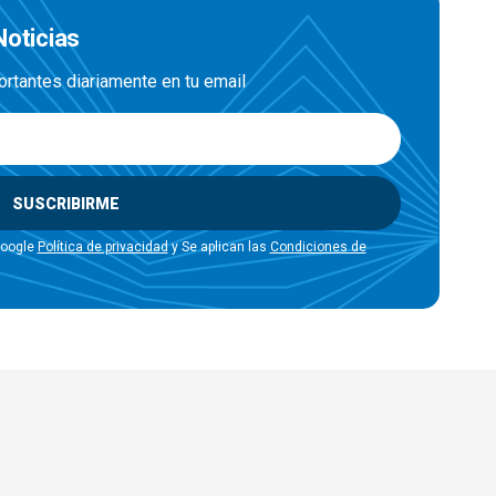
Noticias
ortantes diariamente en tu email
SUSCRIBIRME
Google
Política de privacidad
y Se aplican las
Condiciones de