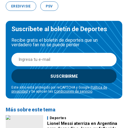
EREDIVISIE
PSV
Suscríbete al boletín de Deportes
Recibe gratis el boletín de deportes que un
verdadero fan no se puede perder
SUSCRIBIRME
Este sitio está protegido por reCAPTCHA y Google
Política de
privacidad
y Se aplican las
Condiciones de servicio
.
Más sobre este tema
Deportes
Lionel Messi aterriza en Argentina