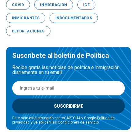
COVID
INMIGRACIÓN
ICE
INMIGRANTES
INDOCUMENTADOS
DEPORTACIONES
Suscríbete al boletín de Política
Recibe gratis las noticias de política e inmigración
diariamente en tu email
SUSCRIBIRME
Este sitio está protegido por reCAPTCHA y Google
Política de
privacidad
y Se aplican las
Condiciones de servicio
.