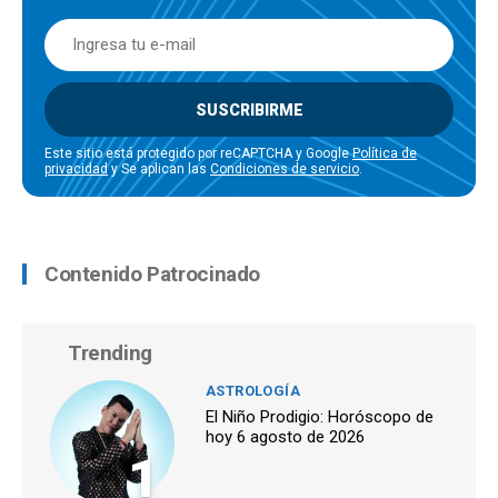
SUSCRIBIRME
Este sitio está protegido por reCAPTCHA y Google
Política de
privacidad
y Se aplican las
Condiciones de servicio
.
Contenido Patrocinado
Trending
ASTROLOGÍA
El Niño Prodigio: Horóscopo de
hoy 6 agosto de 2026
1