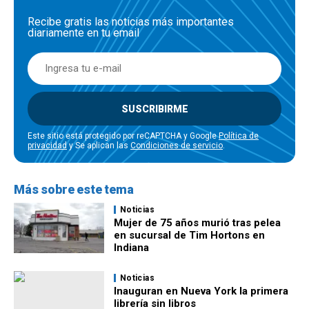
Recibe gratis las noticias más importantes
diariamente en tu email
SUSCRIBIRME
Este sitio está protegido por reCAPTCHA y Google
Política de
privacidad
y Se aplican las
Condiciones de servicio
.
Más sobre este tema
Noticias
Mujer de 75 años murió tras pelea
en sucursal de Tim Hortons en
Indiana
Noticias
Inauguran en Nueva York la primera
librería sin libros