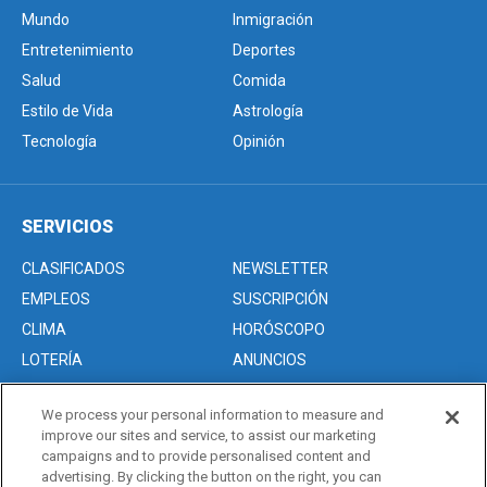
Mundo
Inmigración
Entretenimiento
Deportes
Salud
Comida
Estilo de Vida
Astrología
Tecnología
Opinión
SERVICIOS
CLASIFICADOS
NEWSLETTER
EMPLEOS
SUSCRIPCIÓN
CLIMA
HORÓSCOPO
LOTERÍA
ANUNCIOS
We process your personal information to measure and
improve our sites and service, to assist our marketing
Acerca de nosotros
campaigns and to provide personalised content and
Advertise with Us/Anuncios
advertising. By clicking the button on the right, you can