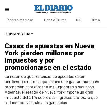
Zohran Mamdani
Donald Trump
ICE
Clima
El Diario NY
Dinero
Casas de apuestas en Nueva
York pierden millones por
impuestos y por
promocionarse en el estado
La razón de que las casas de apuestas están
perdiendo dinero es que tienen que gastar mucho en
promoción para atraer a los jugadores a sus apps.
Además, el estado de Nueva York impone un gran
impuesto del 51% sobre sus ingresos brutos, lo que
reduce todavía más sus ganancias