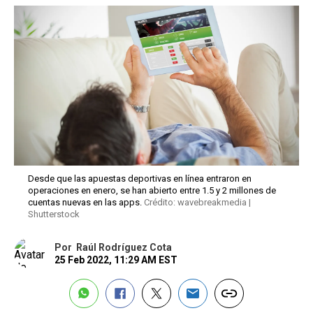
Desde que las apuestas deportivas en línea entraron en
operaciones en enero, se han abierto entre 1.5 y 2 millones de
cuentas nuevas en las apps.
Crédito: wavebreakmedia |
Shutterstock
Por
Raúl Rodríguez Cota
25 Feb 2022, 11:29 AM EST