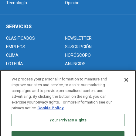
Tecnología
Opinión
SERVICIOS
CLASIFICADOS
NEWSLETTER
EMPLEOS
SUSCRIPCIÓN
CLIMA
HORÓSCOPO
LOTERÍA
ANUNCIOS
We process your personal information to measure and
improve our sites and service, to assist our marketing
Acerca de nosotros
campaigns and to provide personalised content and
Advertise with Us/Anuncios
advertising. By clicking the button on the right, you can
exercise your privacy rights. For more information see our
Politica de Privacidad
privacy notice
Cookie Policy
Editorial Guidelines
Sitemap
Your Privacy Rights