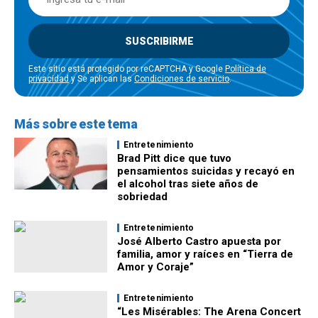
SUSCRIBIRME
Este sitio está protegido por reCAPTCHA y Google
Política de
privacidad
y Se aplican las
Condiciones de servicio
.
Más sobre este tema
Entretenimiento
Brad Pitt dice que tuvo
pensamientos suicidas y recayó en
el alcohol tras siete años de
sobriedad
Entretenimiento
José Alberto Castro apuesta por
familia, amor y raíces en “Tierra de
Amor y Coraje”
Entretenimiento
“Les Misérables: The Arena Concert