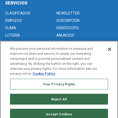
SERVICIOS
CLASIFICADOS
NEWSLETTER
EMPLEOS
SUSCRIPCIÓN
CLIMA
HORÓSCOPO
LOTERÍA
ANUNCIOS
We process your personal information to measure and
improve our sites and service, to assist our marketing
Acerca de nosotros
campaigns and to provide personalised content and
Advertise with Us/Anuncios
advertising. By clicking the button on the right, you can
exercise your privacy rights. For more information see our
Politica de Privacidad
privacy notice
Cookie Policy
Editorial Guidelines
Your Privacy Rights
Sitemap
Reject All
Copyright © 2026. All rights reserved
Accept Cookies