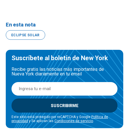
En esta nota
ECLIPSE SOLAR
Suscríbete al boletín de New York
Recibe gratis las noticias más importantes de
Nueva York diariamente en tu email
SUSCRIBIRME
Este sitio está protegido por reCAPTCHA y Google
Política de
privacidad
y Se aplican las
Condiciones de servicio
.