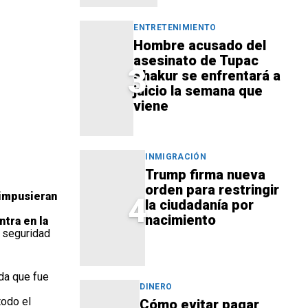
ENTRETENIMIENTO
Hombre acusado del
asesinato de Tupac
3
Shakur se enfrentará a
juicio la semana que
viene
INMIGRACIÓN
Trump firma nueva
orden para restringir
impusieran
4
la ciudadanía por
nacimiento
tra en la
 seguridad
da que fue
DINERO
todo el
Cómo evitar pagar