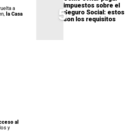
impuestos sobre el
uelta a
5
Seguro Social: estos
en,
la Casa
son los requisitos
cceso al
dos y