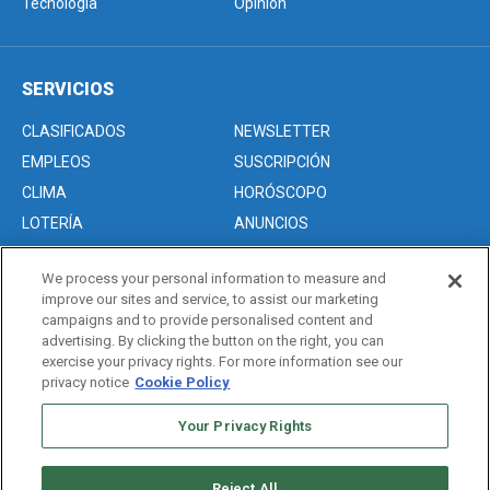
Tecnología
Opinión
SERVICIOS
CLASIFICADOS
NEWSLETTER
EMPLEOS
SUSCRIPCIÓN
CLIMA
HORÓSCOPO
LOTERÍA
ANUNCIOS
We process your personal information to measure and
improve our sites and service, to assist our marketing
Acerca de nosotros
campaigns and to provide personalised content and
Advertise with Us/Anuncios
advertising. By clicking the button on the right, you can
exercise your privacy rights. For more information see our
Politica de Privacidad
privacy notice
Cookie Policy
Editorial Guidelines
Sitemap
Your Privacy Rights
Reject All