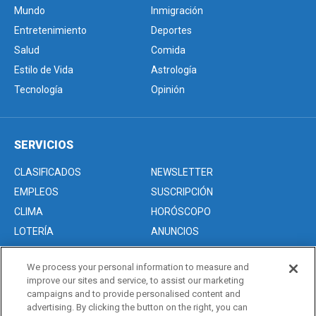
Mundo
Inmigración
Entretenimiento
Deportes
Salud
Comida
Estilo de Vida
Astrología
Tecnología
Opinión
SERVICIOS
CLASIFICADOS
NEWSLETTER
EMPLEOS
SUSCRIPCIÓN
CLIMA
HORÓSCOPO
LOTERÍA
ANUNCIOS
We process your personal information to measure and
improve our sites and service, to assist our marketing
Acerca de nosotros
campaigns and to provide personalised content and
Advertise with Us/Anuncios
advertising. By clicking the button on the right, you can