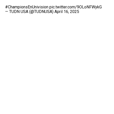
#ChampionsEnUnivision
pic.twitter.com/9OLoNFWykG
— TUDN USA (@TUDNUSA)
April 16, 2025