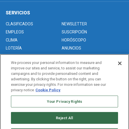
SERVICIOS
CLASIFICADOS
NEWSLETTER
EMPLEOS
SUSCRIPCIÓN
CLIMA
HORÓSCOPO
LOTERÍA
ANUNCIOS
We process your personal information to measure and
improve our sites and service, to assist our marketing
Acerca de nosotros
campaigns and to provide personalised content and
Advertise with Us/Anuncios
advertising. By clicking the button on the right, you can
exercise your privacy rights. For more information see our
Politica de Privacidad
privacy notice
Cookie Policy
Editorial Guidelines
Your Privacy Rights
Sitemap
Reject All
Copyright © 2026. All rights reserved