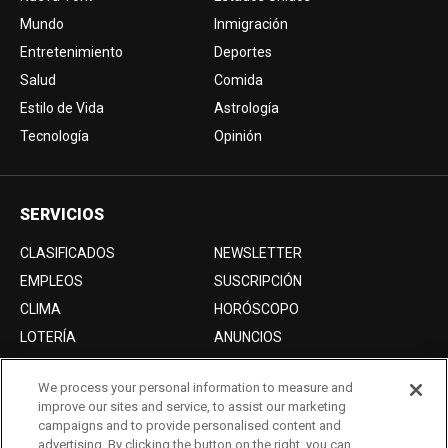
Mundo
Inmigración
Entretenimiento
Deportes
Salud
Comida
Estilo de Vida
Astrología
Tecnología
Opinión
SERVICIOS
CLASIFICADOS
NEWSLETTER
EMPLEOS
SUSCRIPCIÓN
CLIMA
HORÓSCOPO
LOTERÍA
ANUNCIOS
We process your personal information to measure and
improve our sites and service, to assist our marketing
Acerca de nosotros
campaigns and to provide personalised content and
Advertise with Us/Anuncios
advertising. By clicking the button on the right, you can