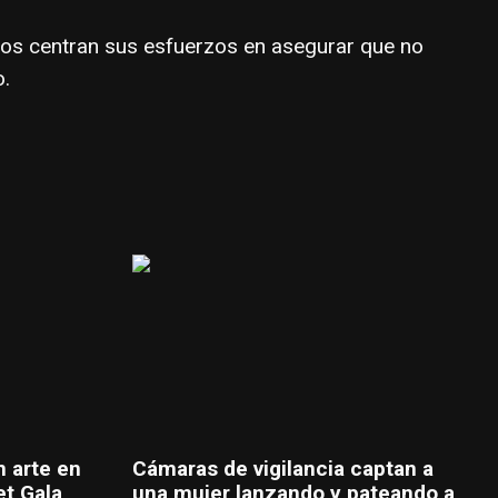
rros centran sus esfuerzos en asegurar que no
o.
n arte en
Cámaras de vigilancia captan a
et Gala
una mujer lanzando y pateando a