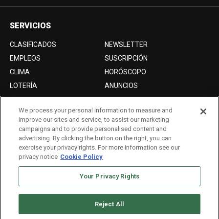
SERVICIOS
CLASIFICADOS
NEWSLETTER
EMPLEOS
SUSCRIPCIÓN
CLIMA
HORÓSCOPO
LOTERÍA
ANUNCIOS
We process your personal information to measure and
improve our sites and service, to assist our marketing
Acerca de nosotros
campaigns and to provide personalised content and
Advertise with Us/Anuncios
advertising. By clicking the button on the right, you can
exercise your privacy rights. For more information see our
Politica de Privacidad
privacy notice
Cookie Policy
Editorial Guidelines
Your Privacy Rights
Sitemap
Reject All
Copyright © 2026. All rights reserved