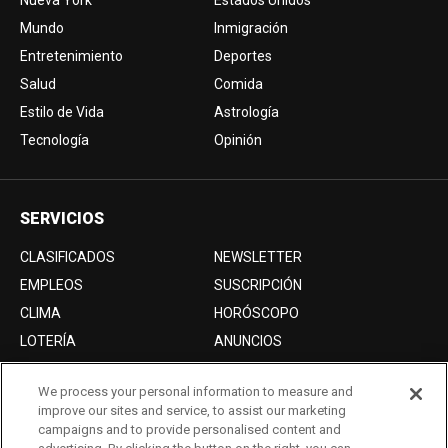
Nueva York
Estados Unidos
Mundo
Inmigración
Entretenimiento
Deportes
Salud
Comida
Estilo de Vida
Astrología
Tecnología
Opinión
SERVICIOS
CLASIFICADOS
NEWSLETTER
EMPLEOS
SUSCRIPCIÓN
CLIMA
HORÓSCOPO
LOTERÍA
ANUNCIOS
We process your personal information to measure and
improve our sites and service, to assist our marketing
Acerca de nosotros
campaigns and to provide personalised content and
Advertise with Us/Anuncios