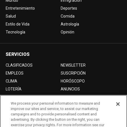
Mundo
Inmigración
Entretenimiento
Deportes
Salud
Comida
Estilo de Vida
Astrología
Tecnología
Opinión
SERVICIOS
CLASIFICADOS
NEWSLETTER
EMPLEOS
SUSCRIPCIÓN
CLIMA
HORÓSCOPO
LOTERÍA
ANUNCIOS
We process your personal information to measure and
improve our sites and service, to assist our marketing
Acerca de nosotros
campaigns and to provide personalised content and
Advertise with Us/Anuncios
advertising. By clicking the button on the right, you can
exercise your privacy rights. For more information see our
Politica de Privacidad