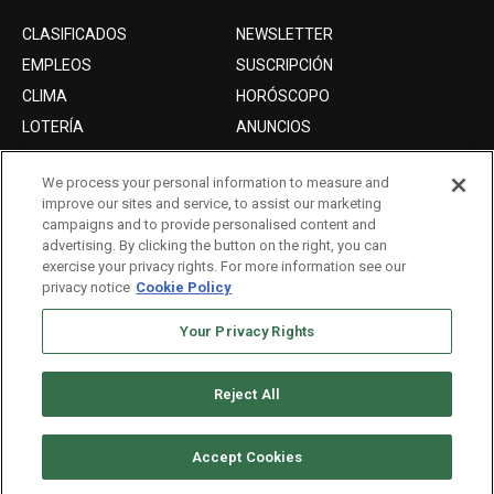
CLASIFICADOS
NEWSLETTER
EMPLEOS
SUSCRIPCIÓN
CLIMA
HORÓSCOPO
LOTERÍA
ANUNCIOS
We process your personal information to measure and
improve our sites and service, to assist our marketing
Acerca de nosotros
campaigns and to provide personalised content and
Advertise with Us/Anuncios
advertising. By clicking the button on the right, you can
exercise your privacy rights. For more information see our
Politica de Privacidad
privacy notice
Cookie Policy
Editorial Guidelines
Your Privacy Rights
Sitemap
Reject All
Copyright © 2026. All rights reserved
Accept Cookies