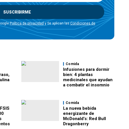
SUSCRIBIRME
Google
Política de privacidad
y Se aplican las
Condiciones de
Comida
Infusiones para dormir
raso,
bien: 4 plantas
ulina
medicinales que ayudan
a combatir el insomnio
Comida
 FSIS
La nueva bebida
00
energizante de
s
McDonald’s: Red Bull
entos
Dragonberry