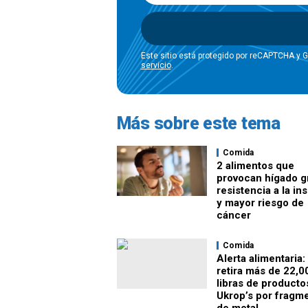
Este sitio está protegido por reCAPTCHA y 
servicio
.
Más sobre este tema
Comida
2 alimentos que
provocan hígado g
resistencia a la ins
y mayor riesgo de
cáncer
Comida
Alerta alimentaria:
retira más de 22,0
libras de producto
Ukrop’s por fragm