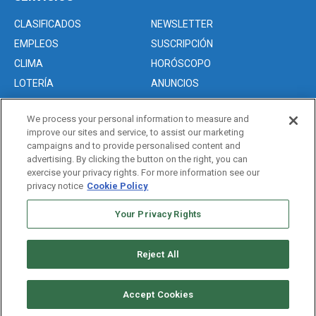
CLASIFICADOS
NEWSLETTER
EMPLEOS
SUSCRIPCIÓN
CLIMA
HORÓSCOPO
LOTERÍA
ANUNCIOS
We process your personal information to measure and
improve our sites and service, to assist our marketing
Acerca de nosotros
campaigns and to provide personalised content and
Advertise with Us/Anuncios
advertising. By clicking the button on the right, you can
exercise your privacy rights. For more information see our
Politica de Privacidad
privacy notice
Cookie Policy
Editorial Guidelines
Sitemap
Your Privacy Rights
Reject All
Copyright © 2026. All rights reserved
Accept Cookies