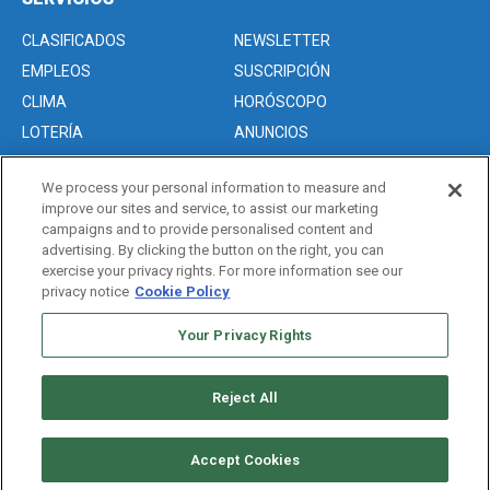
CLASIFICADOS
NEWSLETTER
EMPLEOS
SUSCRIPCIÓN
CLIMA
HORÓSCOPO
LOTERÍA
ANUNCIOS
We process your personal information to measure and
improve our sites and service, to assist our marketing
Acerca de nosotros
campaigns and to provide personalised content and
Advertise with Us/Anuncios
advertising. By clicking the button on the right, you can
exercise your privacy rights. For more information see our
Politica de Privacidad
privacy notice
Cookie Policy
Editorial Guidelines
Your Privacy Rights
Sitemap
Reject All
Copyright © 2026. All rights reserved
Accept Cookies