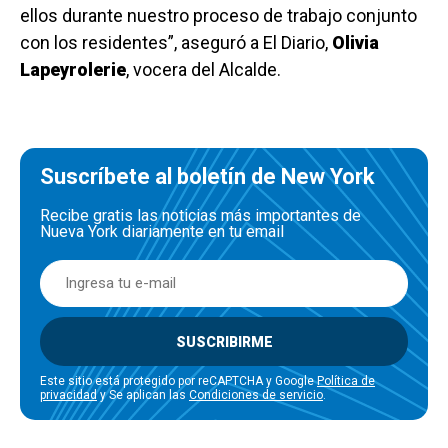
ellos durante nuestro proceso de trabajo conjunto
con los residentes”, aseguró a El Diario,
Olivia
Lapeyrolerie
, vocera del Alcalde.
Suscríbete al boletín de New York
Recibe gratis las noticias más importantes de
Nueva York diariamente en tu email
SUSCRIBIRME
Este sitio está protegido por reCAPTCHA y Google
Política de
privacidad
y Se aplican las
Condiciones de servicio
.