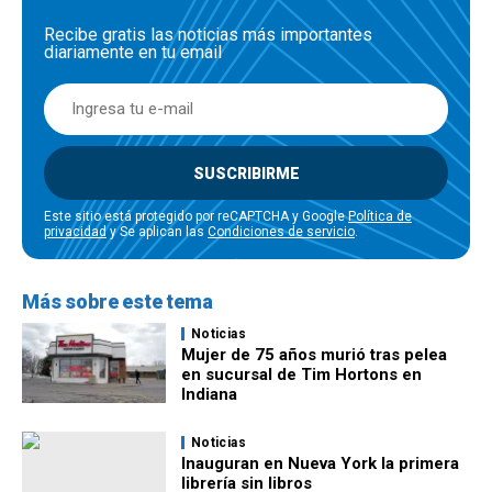
Recibe gratis las noticias más importantes
diariamente en tu email
SUSCRIBIRME
Este sitio está protegido por reCAPTCHA y Google
Política de
privacidad
y Se aplican las
Condiciones de servicio
.
Más sobre este tema
Noticias
Mujer de 75 años murió tras pelea
en sucursal de Tim Hortons en
Indiana
Noticias
Inauguran en Nueva York la primera
librería sin libros