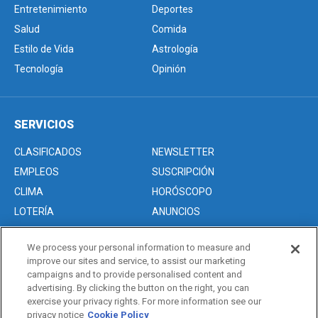
Entretenimiento
Deportes
Salud
Comida
Estilo de Vida
Astrología
Tecnología
Opinión
SERVICIOS
CLASIFICADOS
NEWSLETTER
EMPLEOS
SUSCRIPCIÓN
CLIMA
HORÓSCOPO
LOTERÍA
ANUNCIOS
We process your personal information to measure and
improve our sites and service, to assist our marketing
Acerca de nosotros
campaigns and to provide personalised content and
Advertise with Us/Anuncios
advertising. By clicking the button on the right, you can
exercise your privacy rights. For more information see our
Politica de Privacidad
privacy notice
Cookie Policy