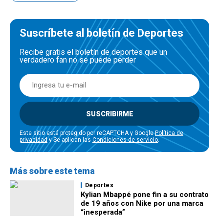
Suscríbete al boletín de Deportes
Recibe gratis el boletín de deportes que un
verdadero fan no se puede perder
SUSCRIBIRME
Este sitio está protegido por reCAPTCHA y Google
Política de
privacidad
y Se aplican las
Condiciones de servicio
.
Más sobre este tema
Deportes
Kylian Mbappé pone fin a su contrato
de 19 años con Nike por una marca
“inesperada”