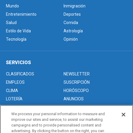
Mundo
Inmigración
Entretenimiento
Deportes
Salud
Comida
Estilo de Vida
Astrología
Tecnología
Opinión
SERVICIOS
CLASIFICADOS
NEWSLETTER
EMPLEOS
SUSCRIPCIÓN
CLIMA
HORÓSCOPO
LOTERÍA
ANUNCIOS
We process your personal information to measure and
improve our sites and service, to assist our marketing
Acerca de nosotros
campaigns and to provide personalised content and
Advertise with Us/Anuncios
advertising. By clicking the button on the right, you can