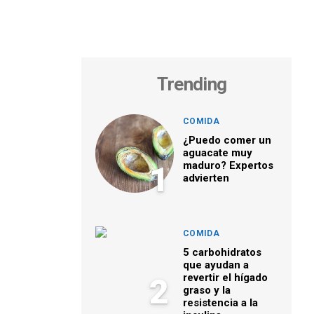
Trending
COMIDA
¿Puedo comer un
aguacate muy
maduro? Expertos
1
advierten
COMIDA
5 carbohidratos
que ayudan a
revertir el hígado
2
graso y la
resistencia a la