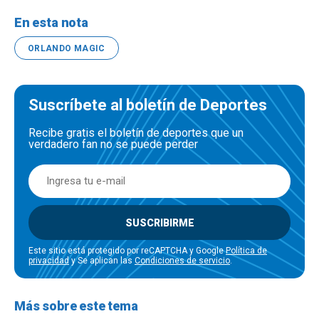
En esta nota
ORLANDO MAGIC
Suscríbete al boletín de Deportes
Recibe gratis el boletín de deportes que un
verdadero fan no se puede perder
SUSCRIBIRME
Este sitio está protegido por reCAPTCHA y Google
Política de
privacidad
y Se aplican las
Condiciones de servicio
.
Más sobre este tema