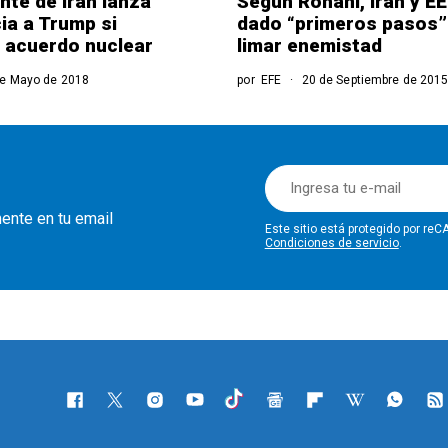
nte de Irán lanza
Según Rohaní, Irán y E
ia a Trump si
dado “primeros pasos”
 acuerdo nuclear
limar enemistad
e Mayo de 2018
por
EFE
20 de Septiembre de 201
mente en tu email
Este sitio está protegido por r
Condiciones de servicio
.