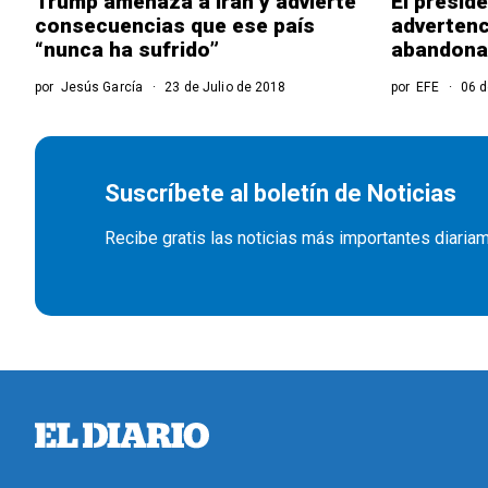
Trump amenaza a Irán y advierte
El preside
consecuencias que ese país
advertenc
“nunca ha sufrido”
abandona
por
Jesús García
23 de Julio de 2018
por
EFE
06 d
Suscríbete al boletín de Noticias
Recibe gratis las noticias más importantes diaria