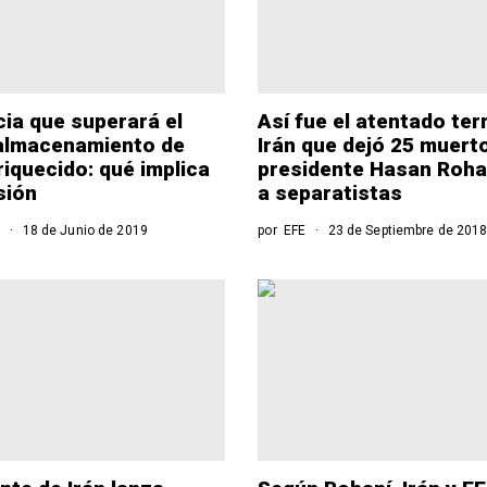
cia que superará el
Así fue el atentado ter
 almacenamiento de
Irán que dejó 25 muerto
riquecido: qué implica
presidente Hasan Roha
sión
a separatistas
o
18 de Junio de 2019
por
EFE
23 de Septiembre de 201