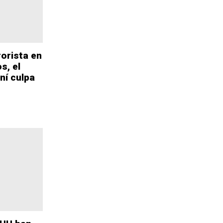
rorista en
s, el
ní culpa
8