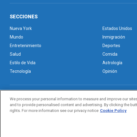
SECCIONES
Nueva York
Estados Unidos
Mundo
Inmigración
Entretenimiento
Deportes
Salud
Comida
Estilo de Vida
Astrología
Tecnología
Opinión
Acerca de nosotros
Advertise with Us/Anuncios
Politica de Pr
We process your personal information to measure and improve our sites
and to provide personalised content and advertising. By clicking the butt
rights. For more information see our privacy notice
Cookie Policy
Copyright © 2026. All rights reserved