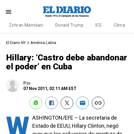
Zohran Mamdani
Donald Trump
ICE
Clima
El Diario NY
América Latina
Hillary: ‘Castro debe abandonar
el poder’ en Cuba
Por
07 Nov 2011, 02:11 AM EST
W
ASHINGTON/EFE – La secretaria de
Estado de EEUU, Hillary Clinton, negó
ayer que los esfuerzos de apertura de