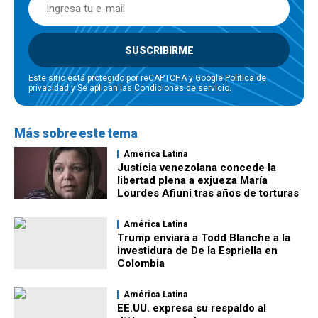
SUSCRIBIRME
Este sitio está protegido por reCAPTCHA y Google
Política de
privacidad
y Se aplican las
Condiciones de servicio
.
Más sobre este tema
América Latina
Justicia venezolana concede la
libertad plena a exjueza María
Lourdes Afiuni tras años de torturas
América Latina
Trump enviará a Todd Blanche a la
investidura de De la Espriella en
Colombia
América Latina
EE.UU. expresa su respaldo al