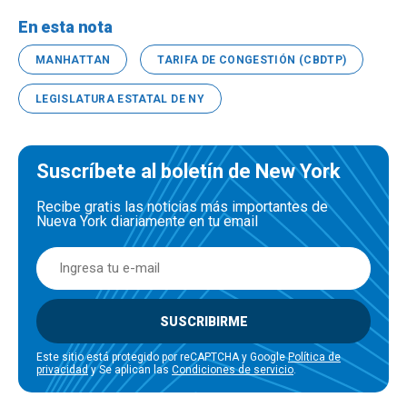
En esta nota
MANHATTAN
TARIFA DE CONGESTIÓN (CBDTP)
LEGISLATURA ESTATAL DE NY
Suscríbete al boletín de New York
Recibe gratis las noticias más importantes de
Nueva York diariamente en tu email
SUSCRIBIRME
Este sitio está protegido por reCAPTCHA y Google
Política de
privacidad
y Se aplican las
Condiciones de servicio
.