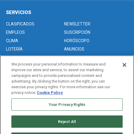
SERVICIOS
CLASIFICADOS
NEWSLETTER
EMPLEOS
SUSCRIPCIÓN
CLIMA
HORÓSCOPO
LOTERÍA
ANUNCIOS
We process your personal information to measure and
improve our sites and service, to assist our marketing
Acerca de nosotros
campaigns and to provide personalised content and
Advertise with Us/Anuncios
advertising. By clicking the button on the right, you can
exercise your privacy rights. For more information see our
Politica de Privacidad
privacy notice
Cookie Policy
Editorial Guidelines
Your Privacy Rights
Sitemap
Reject All
Copyright © 2026. All rights reserved