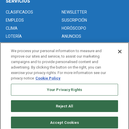
SERVICIOS
CLASIFICADOS
NEWSLETTER
EMPLEOS
SUSCRIPCIÓN
CLIMA
HORÓSCOPO
LOTERÍA
ANUNCIOS
We process your personal information to measure and
improve our sites and service, to assist our marketing
Acerca de nosotros
campaigns and to provide personalised content and
Advertise with Us/Anuncios
advertising. By clicking the button on the right, you can
exercise your privacy rights. For more information see our
Politica de Privacidad
privacy notice
Cookie Policy
Editorial Guidelines
Sitemap
Your Privacy Rights
Reject All
Copyright © 2026. All rights reserved
Accept Cookies