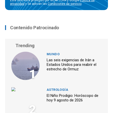
Este sitio está protegido por reCAPTCHA y Google
Política de
privacidad
y Se aplican las
Condiciones de servicio
.
Contenido Patrocinado
Trending
MUNDO
Las seis exigencias de Irán a
Estados Unidos para reabrir el
1
estrecho de Ormuz
ASTROLOGÍA
El Niño Prodigio: Horóscopo de
hoy 9 agosto de 2026
2