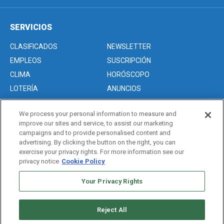
SERVICIOS
CLASIFICADOS
NEWSLETTER
EMPLEOS
SUSCRIPCIÓN
CLIMA
HORÓSCOPO
LOTERÍA
ANUNCIOS
We process your personal information to measure and
improve our sites and service, to assist our marketing
Acerca de nosotros
campaigns and to provide personalised content and
Advertise with Us/Anuncios
advertising. By clicking the button on the right, you can
exercise your privacy rights. For more information see our
Politica de Privacidad
privacy notice
Cookie Policy
Editorial Guidelines
Your Privacy Rights
Sitemap
Reject All
Copyright © 2026. All rights reserved