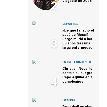
9 agosto de 2026
2
DEPORTES
¿De qué falleció el
papá de Messi?
Jorge murió a los
3
68 años tras una
larga enfermedad
ENTRETENIMIENTO
Christian Nodal le
canta a su suegro
Pepe Aguilar en su
4
cumpleaños
LOTERÍA
Powerball en vivo: