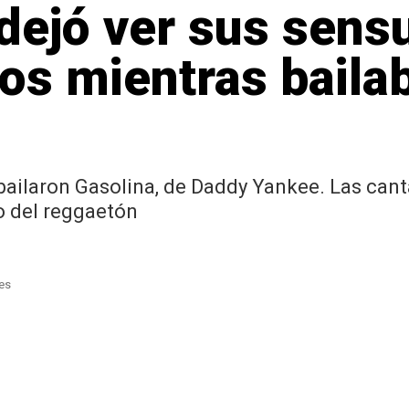
dejó ver sus sens
s mientras bailab
bailaron Gasolina, de Daddy Yankee. Las cant
mo del reggaetón
ges