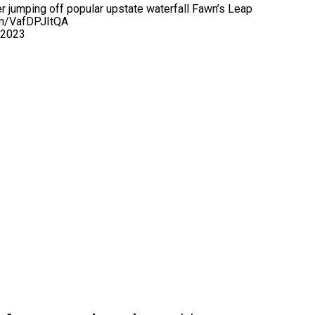
r jumping off popular upstate waterfall Fawn’s Leap
com/VafDPJItQA
 2023