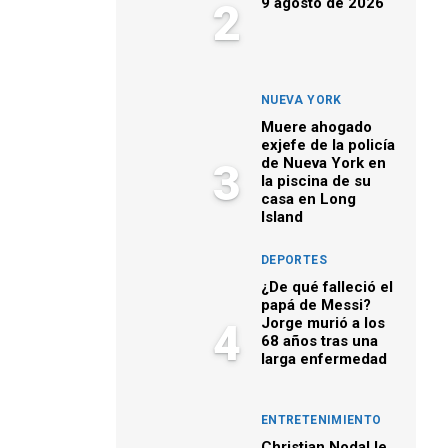
9 agosto de 2026
2
NUEVA YORK
Muere ahogado
exjefe de la policía
de Nueva York en
3
la piscina de su
casa en Long
Island
DEPORTES
¿De qué falleció el
papá de Messi?
Jorge murió a los
4
68 años tras una
larga enfermedad
ENTRETENIMIENTO
Christian Nodal le