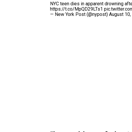
NYC teen dies in apparent drowning afte
https://t.co/MpQD29LTs1
pic.twitter.
— New York Post (@nypost)
August 10,