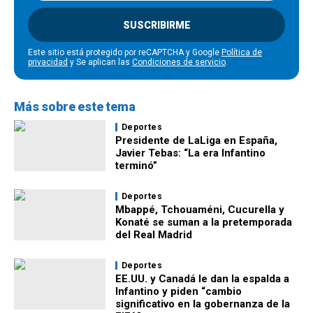
SUSCRIBIRME
Este sitio está protegido por reCAPTCHA y Google
Política de
privacidad
y Se aplican las
Condiciones de servicio
.
Más sobre este tema
Deportes
Presidente de LaLiga en España,
Javier Tebas: “La era Infantino
terminó”
Deportes
Mbappé, Tchouaméni, Cucurella y
Konaté se suman a la pretemporada
del Real Madrid
Deportes
EE.UU. y Canadá le dan la espalda a
Infantino y piden “cambio
significativo en la gobernanza de la