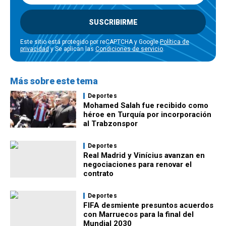
SUSCRIBIRME
Este sitio está protegido por reCAPTCHA y Google
Política de
privacidad
y Se aplican las
Condiciones de servicio
.
Más sobre este tema
Deportes
Mohamed Salah fue recibido como
héroe en Turquía por incorporación
al Trabzonspor
Deportes
Real Madrid y Vinícius avanzan en
negociaciones para renovar el
contrato
Deportes
FIFA desmiente presuntos acuerdos
con Marruecos para la final del
Mundial 2030