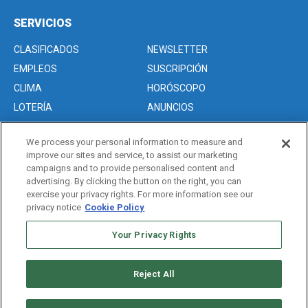
SERVICIOS
CLASIFICADOS
NEWSLETTER
EMPLEOS
SUSCRIPCIÓN
CLIMA
HORÓSCOPO
LOTERÍA
ANUNCIOS
We process your personal information to measure and
improve our sites and service, to assist our marketing
Acerca de nosotros
campaigns and to provide personalised content and
Advertise with Us/Anuncios
advertising. By clicking the button on the right, you can
exercise your privacy rights. For more information see our
Politica de Privacidad
privacy notice
Cookie Policy
Editorial Guidelines
Your Privacy Rights
Sitemap
Reject All
Copyright © 2026. All rights reserved