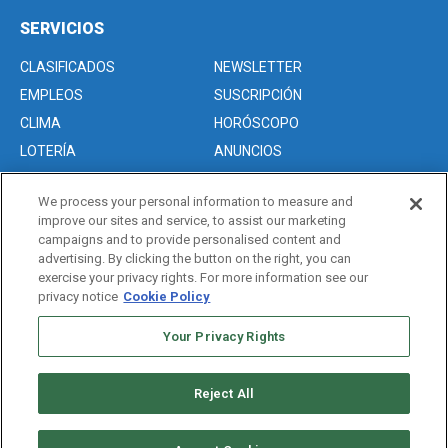
SERVICIOS
CLASIFICADOS
NEWSLETTER
EMPLEOS
SUSCRIPCIÓN
CLIMA
HORÓSCOPO
LOTERÍA
ANUNCIOS
We process your personal information to measure and
improve our sites and service, to assist our marketing
Acerca de nosotros
campaigns and to provide personalised content and
Advertise with Us/Anuncios
advertising. By clicking the button on the right, you can
exercise your privacy rights. For more information see our
Politica de Privacidad
privacy notice
Cookie Policy
Editorial Guidelines
Sitemap
Your Privacy Rights
Reject All
Copyright © 2026. All rights reserved