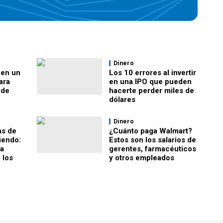
Dinero
 en un
Los 10 errores al invertir
ara
en una IPO que pueden
 de
hacerte perder miles de
dólares
Dinero
as de
¿Cuánto paga Walmart?
iendo:
Estos son los salarios de
a
gerentes, farmacéuticos
 los
y otros empleados