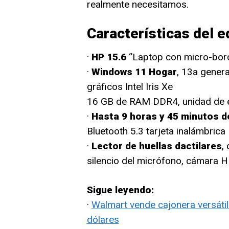
realmente necesitamos.
Características del e
·
HP 15.6
“Laptop con micro-borde
·
Windows 11 Hogar
, 13a gener
gráficos Intel Iris Xe
16 GB de RAM DDR4, unidad de 
·
Hasta 9 horas y 45 minutos d
Bluetooth 5.3 tarjeta inalámbrica
·
Lector de huellas dactilares
,
silencio del micrófono, cámara H
Sigue leyendo:
·
Walmart vende cajonera versáti
dólares