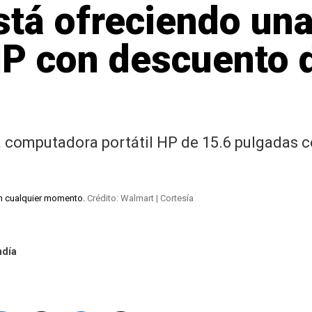
stá ofreciendo un
HP con descuento 
 computadora portátil HP de 15.6 pulgadas 
en cualquier momento.
Crédito: Walmart | Cortesía
ndía