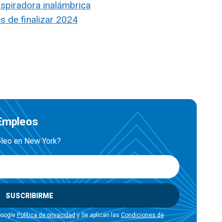
spiradora inalámbrica
s de finalizar 2024
 Empleos
mpleo en New York?
SUSCRIBIRME
Google
Política de privacidad
y Se aplican las
Condiciones de