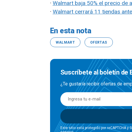
·
Walmart baja 50% el precio de a
·
Walmart cerrará 11 tiendas ante
En esta nota
WALMART
OFERTAS
Suscríbete al boletín de
¿Te gustaría recibir ofertas de e
Este sitio está protegido por reCAPTCHA y 