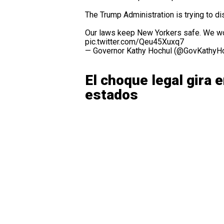
The Trump Administration is trying to d
Our laws keep New Yorkers safe. We won
pic.twitter.com/Qeu45Xuxq7
— Governor Kathy Hochul (@GovKathyH
El choque legal gira e
estados