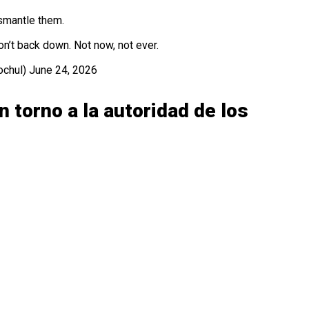
ismantle them.
’t back down. Not now, not ever.
ochul)
June 24, 2026
n torno a la autoridad de los